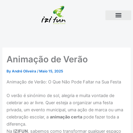
Skip
to
content
Sobre Nós
Serviços E Produtos De E
Animação de Verão
By
André Oliveira
/
Maio 15, 2025
Animação de Verão: O Que Não Pode Faltar na Sua Festa
O verão é sinónimo de sol, alegria e muita vontade de
celebrar ao ar livre. Quer esteja a organizar uma festa
privada, um evento municipal, uma ação de marca ou uma
celebração escolar, a
animação certa
pode fazer toda a
diferença.
Na
IZIFUN
, sabemos como transformar qualquer espaço