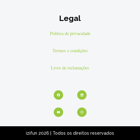
Legal
Política de privacidade
Termos e condições
Livro de reclamações
Facebook
Youtube
Linkedin
Instagram
izifun 2026 | Todos os direitos reservados