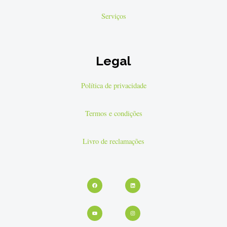
Serviços
Legal
Política de privacidade
Termos e condições
Livro de reclamações
Facebook
Youtube
Linkedin
Instagram