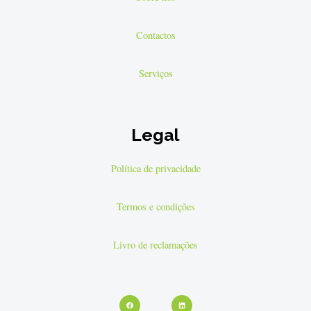
Contactos
Serviços
Legal
Política de privacidade
Termos e condições
Livro de reclamações
Facebook
Youtube
Linkedin
Instagram