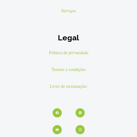
Serviços
Legal
Política de privacidade
Termos e condições
Livro de reclamações
Facebook
Youtube
Linkedin
Instagram